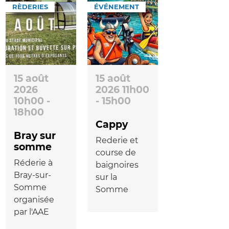
RÈDERIES
ÉVÉNEMENT
15 août
15 août
2026
2026 11h00
10h00 -
- 15h00
18h00
Cappy
Bray sur
Rederie et
somme
course de
Réderie à
baignoires
Bray-sur-
sur la
Somme
Somme
organisée
par l'AAE