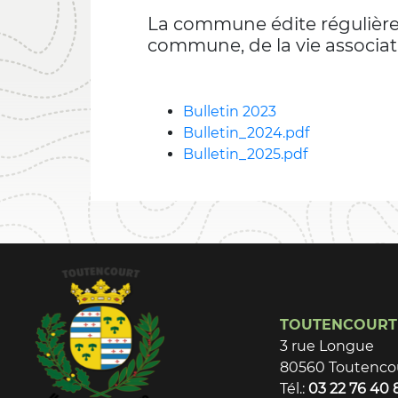
La commune édite régulièrem
commune, de la vie associativ
Bulletin 2023
Bulletin_2024.pdf
Bulletin_2025.pdf
TOUTENCOURT
3 rue Longue
80560 Toutenco
Tél.:
03 22 76 40 